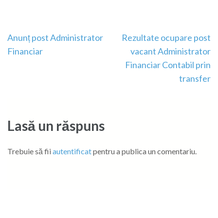
Navigare
Anunț post Administrator
Rezultate ocupare post
în
Financiar
vacant Administrator
articole
Financiar Contabil prin
transfer
Lasă un răspuns
Trebuie să fii
autentificat
pentru a publica un comentariu.