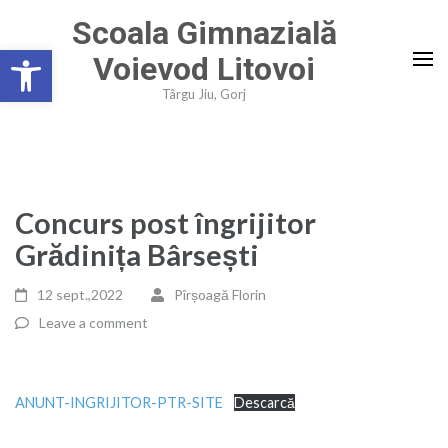
Skip
Scoala Gimnazială
to
Deschide bara de unelte
Voievod Litovoi
content
(Press
Târgu Jiu, Gorj
Enter)
Concurs post îngrijitor
Grădinița Bârsești
12 sept.,2022
Pîrșoagă Florin
Leave a comment
ANUNT-INGRIJITOR-PTR-SITE
Descarcă