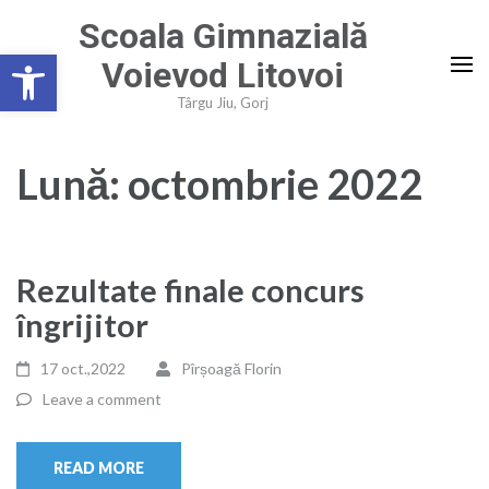
Skip
Scoala Gimnazială
to
Deschide bara de unelte
Voievod Litovoi
content
(Press
Târgu Jiu, Gorj
Enter)
Lună:
octombrie 2022
Rezultate finale concurs
îngrijitor
17 oct.,2022
Pîrșoagă Florin
Leave a comment
READ MORE