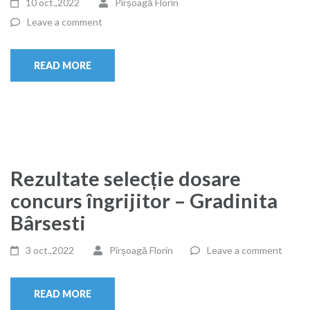
10 oct.,2022
Pîrșoagă Florin
Leave a comment
READ MORE
Rezultate selecție dosare
concurs îngrijitor – Gradinita
Bârsesti
3 oct.,2022
Pîrșoagă Florin
Leave a comment
READ MORE