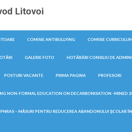
od Litovoi
ITOARE
COMISIE ANTIBULLYING
COMISIE CURRICULU
OTĂRI
GALERIE FOTO
HOTĂRÂRI CONSILIU DE ADMINI
POSTURI VACANTE
PRIMA PAGINA
PROFESORI
ING NON-FORMAL EDUCATION ON DECARBONISATION -MINED 20
 PNRAS – MĂSURI PENTRU REDUCEREA ABANDONULUI ȘCOLAR ÎN 