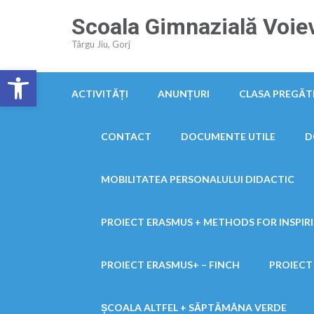
Skip
Scoala Gimnazială Voiev
to
Târgu Jiu, Gorj
content
(Press
Deschide bara de unelte
Enter)
ACTIVITĂȚI
ANUNȚURI
CLASA PREGĂT
CONTACT
DOCUMENTE UTILE
D
MOBILITATEA PERSONALULUI DIDACTIC
PROIECT ERASMUS + METHODS FOR INSPIR
PROIECT ERASMUS+ – FINCH
PROIECT
ȘCOALA ALTFEL + SĂPTĂMÂNA VERDE