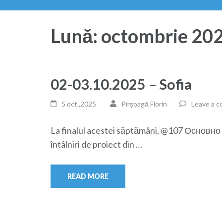
Lună:
octombrie 20
02-03.10.2025 – Sofia
5 oct.,2025
Pîrșoagă Florin
Leave a 
La finalul acestei săptămâni, @107 Основно 
întâlniri de proiect din …
READ MORE