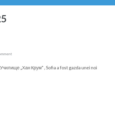
25
comment
Училище „Хан Крум” , Sofia a fost gazda unei noi