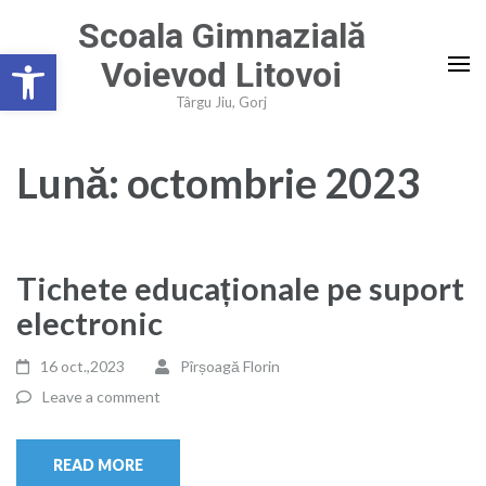
Skip
Scoala Gimnazială
to
Deschide bara de unelte
Voievod Litovoi
content
(Press
Târgu Jiu, Gorj
Enter)
Lună:
octombrie 2023
Tichete educaționale pe suport
electronic
16 oct.,2023
Pîrșoagă Florin
Leave a comment
READ MORE