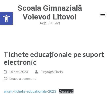
Skip
Scoala Gimnazială
to
Deschide bara de unelte
Voievod Litovoi
content
(Press
Târgu Jiu, Gorj
Enter)
Tichete educaționale pe suport
electronic
16 oct.,2023
Pîrșoagă Florin
Leave a comment
anunt-tichete-educationale-2023
Descarcă