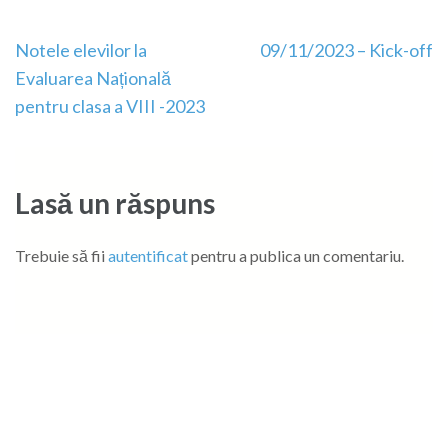
Navigare
Notele elevilor la
09/11/2023 – Kick-off
în
Evaluarea Națională
articole
pentru clasa a VIII -2023
Lasă un răspuns
Trebuie să fii
autentificat
pentru a publica un comentariu.