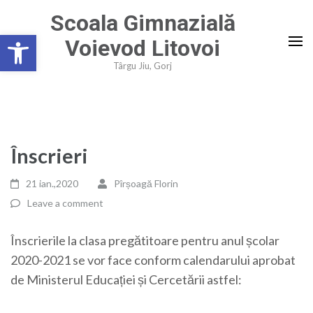
Skip
Scoala Gimnazială
to
Deschide bara de unelte
Voievod Litovoi
content
(Press
Târgu Jiu, Gorj
Enter)
Înscrieri
21 ian.,2020
Pîrșoagă Florin
Leave a comment
Înscrierile la clasa pregătitoare pentru anul școlar
2020-2021 se vor face conform calendarului aprobat
de Ministerul Educației și Cercetării astfel: