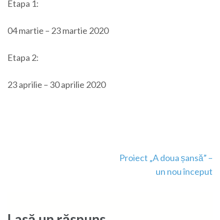
Etapa 1:
04 martie – 23 martie 2020
Etapa 2:
23 aprilie – 30 aprilie 2020
Navigare
Proiect „A doua șansă” –
în
un nou început
articole
Lasă un răspuns