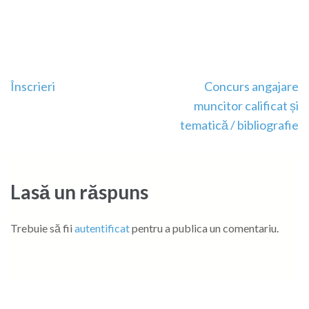
Navigare
Înscrieri
Concurs angajare
în
muncitor calificat și
articole
tematică / bibliografie
Lasă un răspuns
Trebuie să fii
autentificat
pentru a publica un comentariu.