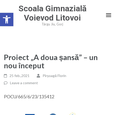
Skip
Scoala Gimnazială
to
Deschide bara de unelte
Voievod Litovoi
content
(Press
Târgu Jiu, Gorj
Enter)
Proiect „A doua șansă” – un
nou început
25 feb.,2021
Pîrșoagă Florin
Leave a comment
POCU/665/6/23/135412